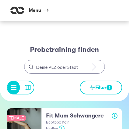
Menu
Probetraining finden
Filter
1
Fit Mum Schwangere
i
FEMALE
Bootbox Köln
Nadine
i