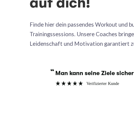
auf dich!
Finde hier dein passendes Workout und b
Trainingssessions. Unsere Coaches bringen
Leidenschaft und Motivation garantiert 
“
cher erreichen.
Die Übungen sind abwechslungsreich
”
und machen Spaß.
Verifizierter Kunde