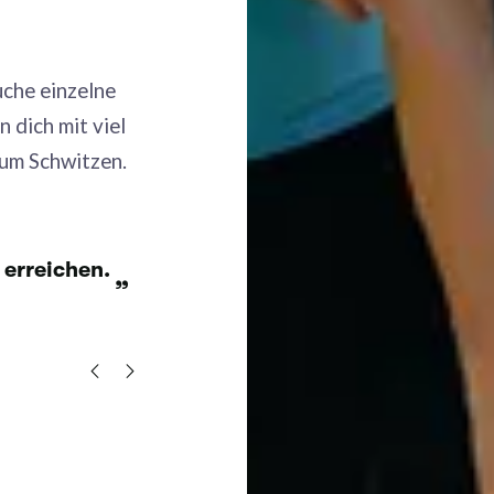
uche einzelne
 dich mit viel
zum Schwitzen.
“
Ich fühle mich rundum gut betreut und
motiviert.
”
Verifizierter Kunde