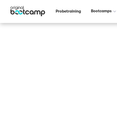
Bootcamps
Probetraining