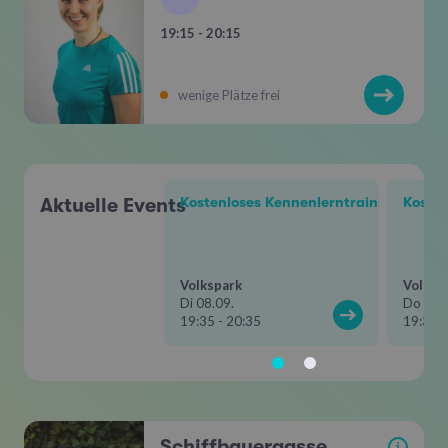
19:15 - 20:15
wenige Plätze frei
Aktuelle Events
Kostenloses Kennenlerntraining mit To
Kosten
Volkspark
Volksp
Di 08.09.
Do 10.
19:35 - 20:35
19:35 -
Schiffbauergasse
i