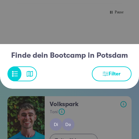
Pause
Finde dein Bootcamp in Potsdam
Filter
Volkspark
i
Toni
i
Di
Do