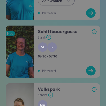
Zeit wählen
Plätze frei
Schiffbauergasse
i
Neu
Sarah
i
Mi
Fr
06:30 - 07:30
Plätze frei
Volkspark
i
Sandra
i
Mo