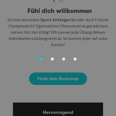
Fühl dich willkommen
Du bist absolute/r
Sport Anfänger/in
oder doch Freizeit
Be
Olympionik/in? Egal welches Fitnesslevel du gerade hast,
bei uns bist du richtig! Wir passen jede Übung deinem
be
individuellen Leistungslevel an. So kommt jeder auf seine
u
Kosten!
Finde dein Bootcamp
Hervorragend