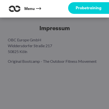
Probetraining
Menu
Impressum
OBC Europe GmbH
Widdersdorfer Straße 217
50825 Köln
Original Bootcamp - The Outdoor Fitness Movement