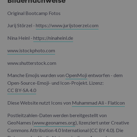
Bildernachweise
Original Bootcamp Fotos
Jurij Störzel -
https://www.jurijstoerzel.com
Nina Heinl -
https://ninaheinl.de
www.istockphoto.com
www.shutterstock.com
Manche Emojis wurden von
OpenMoji
entworfen - dem
Open-Source-Emoji- und Icon-Projekt. Lizenz:
CC BY-SA 4.0
Diese Website nutzt Icons von
Muhammad Ali - Flaticon
Postleitzahlen-Daten werden bereitgestellt von
GeoNames (
www.geonames.org
), lizenziert unter Creative
Commons Attribution 4.0 International (CC BY 4.0). Die