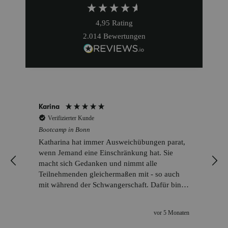
4,95
Rating
2.014
Bewertungen
Karina
Verifizierter Kunde
Bootcamp in Bonn
r
Katharina hat immer Ausweichübungen parat,
wenn Jemand eine Einschränkung hat. Sie
macht sich Gedanken und nimmt alle
Teilnehmenden gleichermaßen mit - so auch
mit während der Schwangerschaft. Dafür bin
ich ihr sehr dankbar.
n
vor 5 Monaten