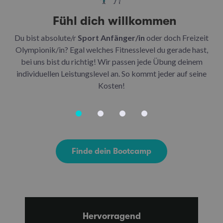
Fühl dich willkommen
Du bist absolute/r
Sport Anfänger/in
oder doch Freizeit
Be
Olympionik/in? Egal welches Fitnesslevel du gerade hast,
bei uns bist du richtig! Wir passen jede Übung deinem
be
individuellen Leistungslevel an. So kommt jeder auf seine
u
Kosten!
Finde dein Bootcamp
Hervorragend