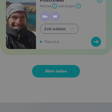
Posttower
i
Michael
und Gregor
i
i
Mo
Mi
Zeit wählen
Plätze frei
Mehr laden