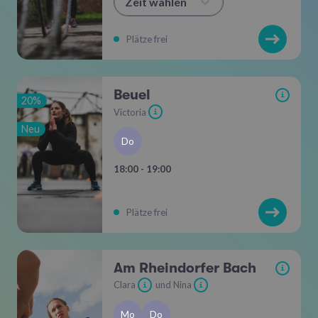
Zeit wählen
Plätze frei
Beuel
i
20%
Victoria
i
Neu
Do
18:00 - 19:00
Plätze frei
Am Rheindorfer Bach
i
Clara
und Nina
i
i
Mo
Do