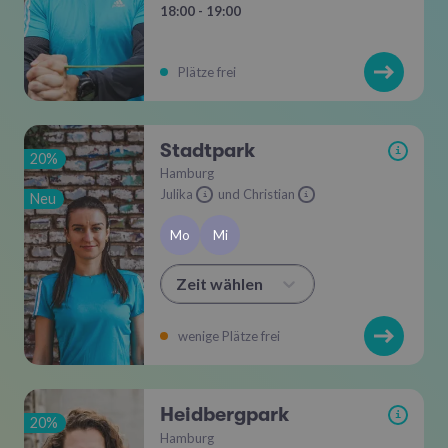
18:00 - 19:00
Plätze frei
Stadtpark
i
20%
Hamburg
Julika
und Christian
Neu
i
i
Mo
Mi
Zeit wählen
wenige Plätze frei
Heidbergpark
i
20%
Hamburg