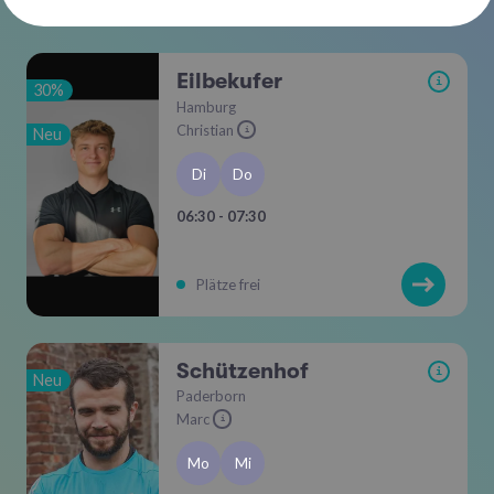
Eilbekufer
i
30%
Hamburg
Christian
Neu
i
Di
Do
06:30 - 07:30
Plätze frei
Schützenhof
i
Neu
Paderborn
Marc
i
Mo
Mi