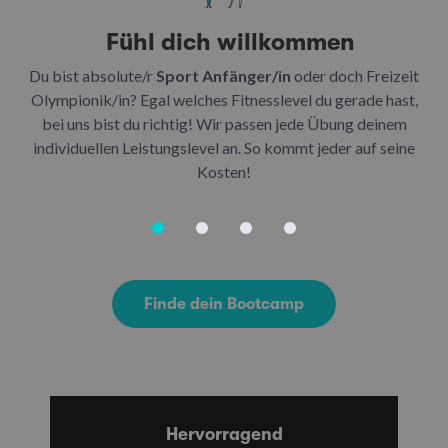
Fühl dich willkommen
Du bist absolute/r
Sport Anfänger/in
oder doch Freizeit
Be
Olympionik/in? Egal welches Fitnesslevel du gerade hast,
bei uns bist du richtig! Wir passen jede Übung deinem
be
individuellen Leistungslevel an. So kommt jeder auf seine
u
Kosten!
Finde dein Bootcamp
Hervorragend