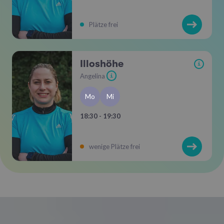
Plätze frei
Illoshöhe
i
Angelina
i
Mo
Mi
18:30 - 19:30
wenige Plätze frei