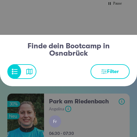
Pause
Finde dein Bootcamp in
Osnabrück
Filter
Park am Riedenbach
i
30%
Angelina
i
Neu
Fr
06:30 - 07:30