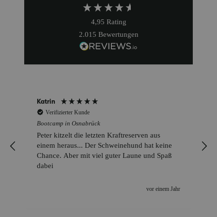
4,95
Rating
2.015
Bewertungen
Katrin
Verifizierter Kunde
Bootcamp in Osnabrück
Peter kitzelt die letzten Kraftreserven aus
einem heraus... Der Schweinehund hat keine
Chance. Aber mit viel guter Laune und Spaß
dabei
r
vor einem Jahr