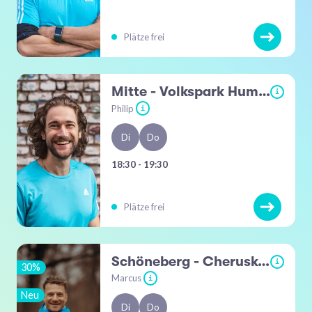
Plätze frei
Mitte - Volkspark Humboldthain
i
Philip
i
Di
Do
18:30 - 19:30
Plätze frei
Schöneberg - Cheruskerpark / Südkreuz
i
30%
Marcus
i
Neu
Di
Do