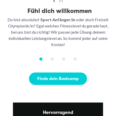
Fühl dich willkommen
Du bist absolute/r
Sport Anfänger/in
oder doch Freizeit
Be
Olympionik/in? Egal welches Fitnesslevel du gerade hast,
bei uns bist du richtig! Wir passen jede Übung deinem
be
individuellen Leistungslevel an. So kommt jeder auf seine
u
Kosten!
Finde dein Bootcamp
Hervorragend