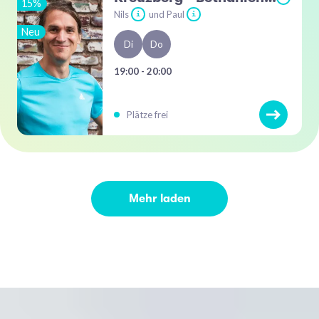
15%
Nils
und Paul
i
i
Neu
Di
Do
19:00 - 20:00
Plätze frei
Mehr laden