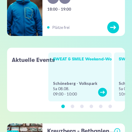
18:00 - 19:00
Plätze frei
Aktuelle Events
SWEAT & SMILE Weekend-Workout
SWEAT
Schöneberg - Volkspark
Schöne
Sa 08.08.
Sa 08.0
09:00 - 10:00
10:00 -
Kreuzberg - Bethaniendamm
i