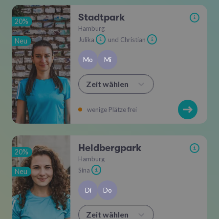
Stadtpark
i
20%
Hamburg
Julika
und Christian
Neu
i
i
Mo
Mi
Zeit wählen
wenige Plätze frei
Heidbergpark
i
20%
Hamburg
Sina
Neu
i
Di
Do
Zeit wählen