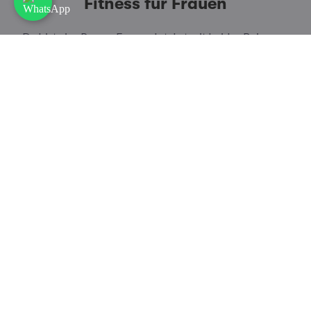
Fitness für Frauen
Du bist eine Power-Frau und stehst mit beiden Beinen
im Leben? In unseren
Frauen Fitness Workouts
steht die
Fitness und Community von Frauen im Mittelpunkt. Freu
dich auf effektives Training, das genau auf die weibliche
Physiognomie abgestimmt ist.
Frauen Fitness entdecken