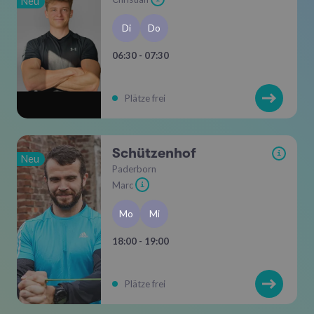
Neu
Di
Do
06:30 - 07:30
Plätze frei
Schützenhof
i
Neu
Paderborn
Marc
i
Mo
Mi
18:00 - 19:00
Plätze frei