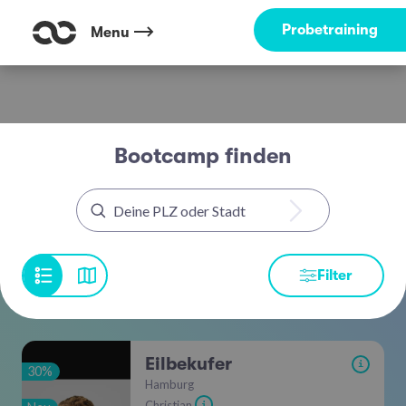
Probetraining
Menu
Bootcamp finden
Filter
Eilbekufer
i
30%
Hamburg
Christian
i