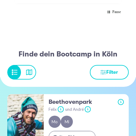
Pause
Finde dein Bootcamp in Köln
Filter
Beethovenpark
i
Felix
und André
i
i
Mo
Mi