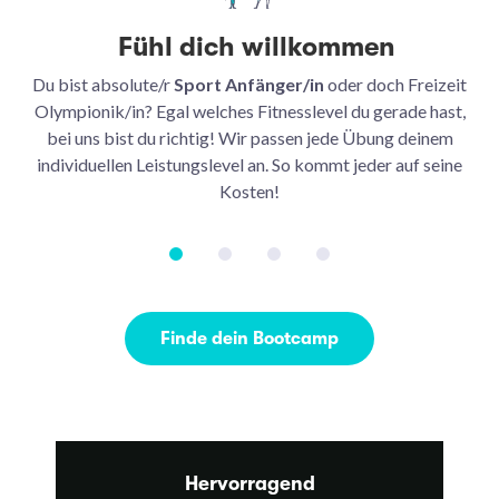
Fühl dich willkommen
Du bist absolute/r
Sport Anfänger/in
oder doch Freizeit
Be
Olympionik/in? Egal welches Fitnesslevel du gerade hast,
bei uns bist du richtig! Wir passen jede Übung deinem
be
individuellen Leistungslevel an. So kommt jeder auf seine
u
Kosten!
Finde dein Bootcamp
Hervorragend