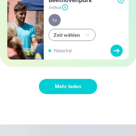
Beethovenpark
i
Joshua
i
Sa
Zeit wählen
Plätze frei
Mehr laden