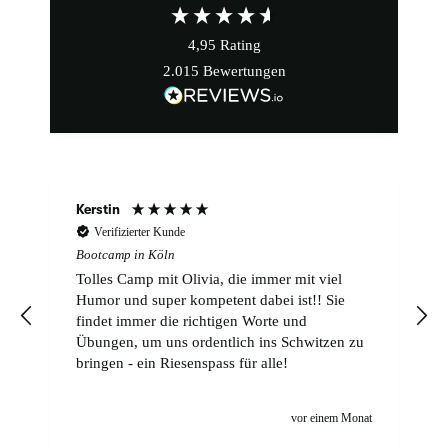
4,95
Rating
2.015
Bewertungen
Diego
Verifizierter Kunde
Bootcamp in Köln
Tom ist ein hervorragender Trainer, sehr
kompetent und freundlich. Er passt auf seine
Leute auf und macht das Training interessant
und spannend für alle.
n
t
vor einem Monat