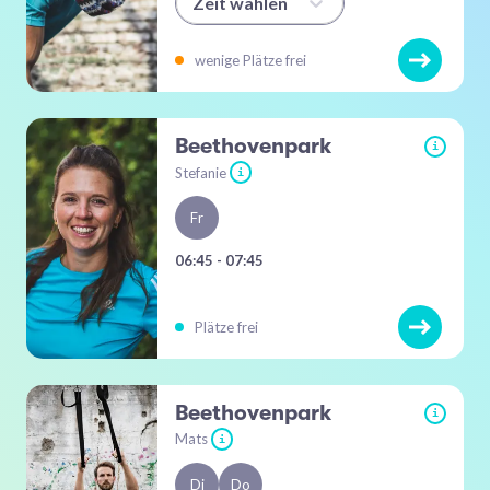
Zeit wählen
wenige Plätze frei
Beethovenpark
i
Stefanie
i
Fr
06:45 - 07:45
Plätze frei
Beethovenpark
i
Mats
i
Di
Do