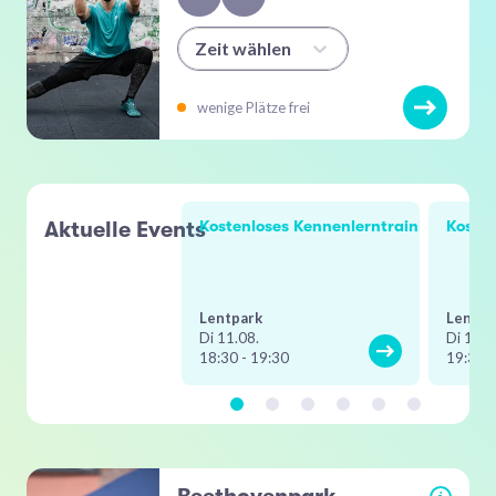
Zeit wählen
wenige Plätze frei
Aktuelle Events
Kostenloses Kennenlerntraining mit Y
Kosten
Lentpark
Lentpa
Di 11.08.
Di 11.0
18:30 - 19:30
19:30 -