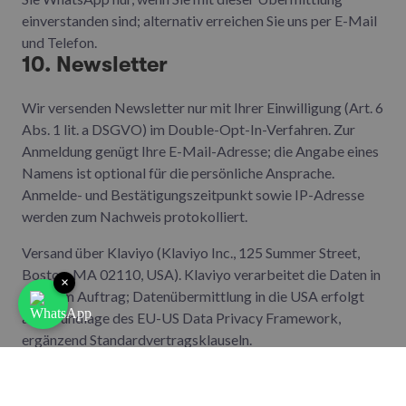
einverstanden sind; alternativ erreichen Sie uns per E-Mail
und Telefon.
10. Newsletter
Wir versenden Newsletter nur mit Ihrer Einwilligung (Art. 6
Abs. 1 lit. a DSGVO) im Double-Opt-In-Verfahren. Zur
Anmeldung genügt Ihre E-Mail-Adresse; die Angabe eines
Namens ist optional für die persönliche Ansprache.
Anmelde- und Bestätigungszeitpunkt sowie IP-Adresse
werden zum Nachweis protokolliert.
Versand über Klaviyo (Klaviyo Inc., 125 Summer Street,
Boston, MA 02110, USA). Klaviyo verarbeitet die Daten in
×
unserem Auftrag; Datenübermittlung in die USA erfolgt
auf Grundlage des EU-US Data Privacy Framework,
ergänzend Standardvertragsklauseln.
Datenschutzhinweise:
https://www.klaviyo.com/legal/privacy/privacy-notice