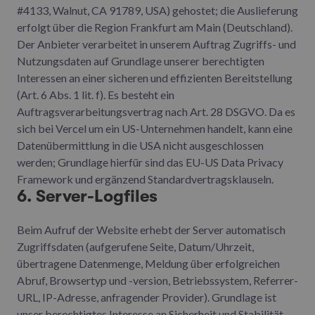
#4133, Walnut, CA 91789, USA) gehostet; die Auslieferung
erfolgt über die Region Frankfurt am Main (Deutschland).
Der Anbieter verarbeitet in unserem Auftrag Zugriffs- und
Nutzungsdaten auf Grundlage unserer berechtigten
Interessen an einer sicheren und effizienten Bereitstellung
(Art. 6 Abs. 1 lit. f). Es besteht ein
Auftragsverarbeitungsvertrag nach Art. 28 DSGVO. Da es
sich bei Vercel um ein US-Unternehmen handelt, kann eine
Datenübermittlung in die USA nicht ausgeschlossen
werden; Grundlage hierfür sind das EU-US Data Privacy
Framework und ergänzend Standardvertragsklauseln.
6. Server-Logfiles
Beim Aufruf der Website erhebt der Server automatisch
Zugriffsdaten (aufgerufene Seite, Datum/Uhrzeit,
übertragene Datenmenge, Meldung über erfolgreichen
Abruf, Browsertyp und -version, Betriebssystem, Referrer-
URL, IP-Adresse, anfragender Provider). Grundlage ist
unser berechtigtes Interesse an Sicherheit und Stabilität