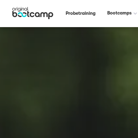
Bootcamps
Probetraining