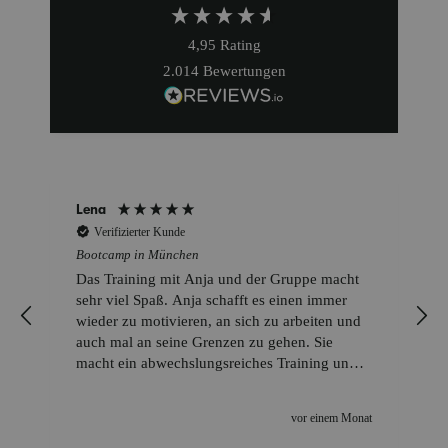
4,95
Rating
2.014
Bewertungen
Lena
Verifizierter Kunde
Bootcamp in München
Das Training mit Anja und der Gruppe macht
sehr viel Spaß. Anja schafft es einen immer
wieder zu motivieren, an sich zu arbeiten und
auch mal an seine Grenzen zu gehen. Sie
macht ein abwechslungsreiches Training und
geht auch auf individuelle Bedürfnisse ein.
n
vor einem Monat