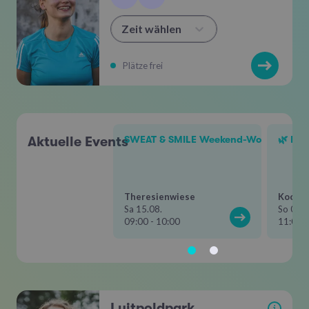
Zeit wählen
Plätze frei
Aktuelle Events
SWEAT & SMILE Weekend-Workout
🌿 Hik
Theresienwiese
Kochel
Sa 15.08.
So 06.0
09:00 - 10:00
11:00 -
Luitpoldpark
i