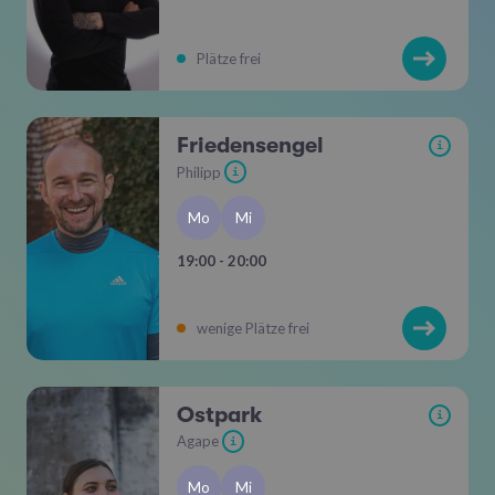
Plätze frei
Friedensengel
i
Philipp
i
Mo
Mi
19:00 - 20:00
wenige Plätze frei
Ostpark
i
Agape
i
Mo
Mi