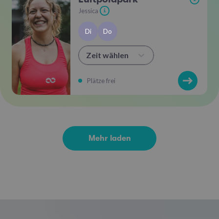
Jessica
i
Di
Do
Zeit wählen
Plätze frei
Mehr laden