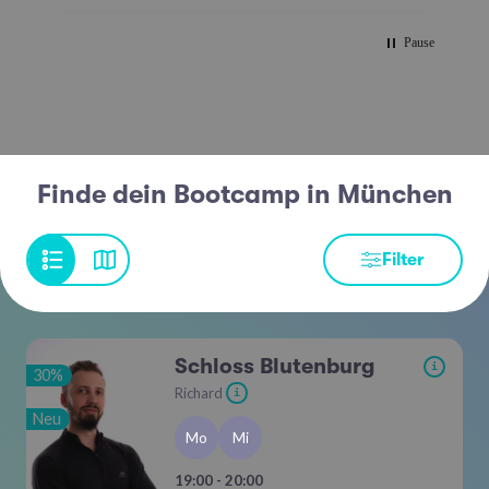
Pause
Finde dein Bootcamp in München
Filter
Schloss Blutenburg
i
30%
Richard
i
Neu
Mo
Mi
19:00 - 20:00