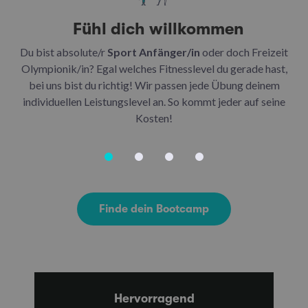
Fühl dich willkommen
Du bist absolute/r
Sport Anfänger/in
oder doch Freizeit
Be
Olympionik/in? Egal welches Fitnesslevel du gerade hast,
bei uns bist du richtig! Wir passen jede Übung deinem
be
individuellen Leistungslevel an. So kommt jeder auf seine
u
Kosten!
Finde dein Bootcamp
Hervorragend