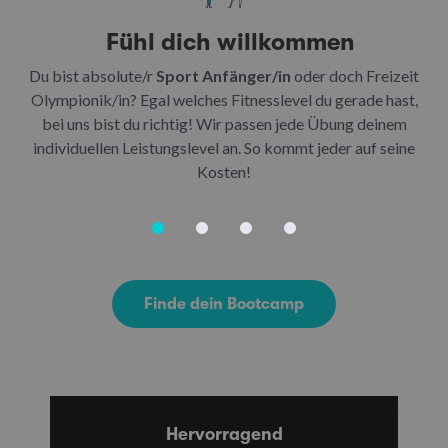
Fühl dich willkommen
Du bist absolute/r
Sport Anfänger/in
oder doch Freizeit
Be
Olympionik/in? Egal welches Fitnesslevel du gerade hast,
bei uns bist du richtig! Wir passen jede Übung deinem
be
individuellen Leistungslevel an. So kommt jeder auf seine
u
Kosten!
Finde dein Bootcamp
Hervorragend