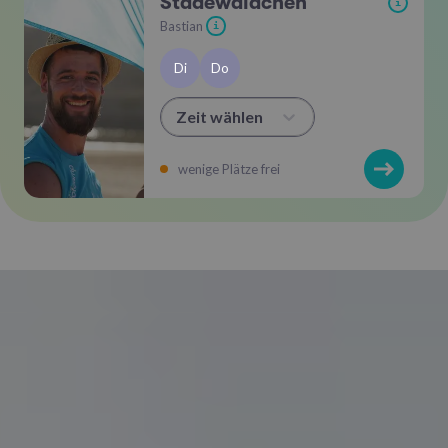
Stadewäldchen
i
Bastian
i
Di
Do
Zeit wählen
wenige Plätze frei