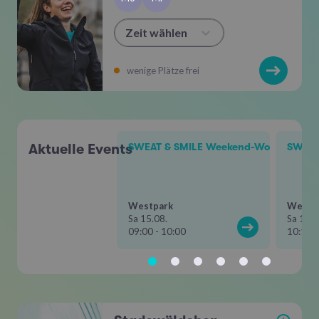
Zeit wählen
wenige Plätze frei
Aktuelle Events
SWEAT & SMILE Weekend-Workout
SWEAT
Westpark
Westp
Sa 15.08.
Sa 15.0
09:00 - 10:00
10:15 -