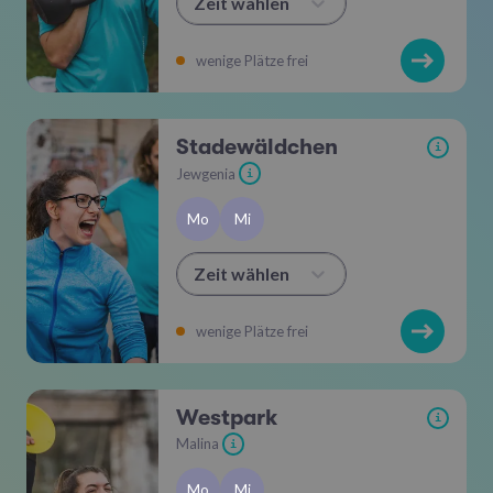
Zeit wählen
wenige Plätze frei
Stadewäldchen
i
Jewgenia
i
Mo
Mi
Zeit wählen
wenige Plätze frei
Westpark
i
Malina
i
Mo
Mi