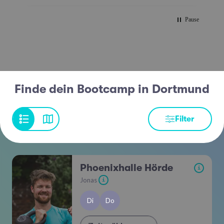
Pause
Finde dein Bootcamp in Dortmund
Filter
Phoenixhalle Hörde
i
Jonas
i
Di
Do