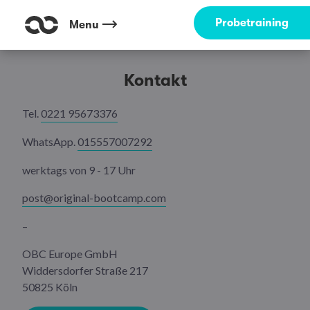
Probetraining
Menu
Kontakt
Tel.
0221 95673376
WhatsApp.
015557007292
werktags von 9 - 17 Uhr
post@original-bootcamp.com
–
OBC Europe GmbH
Widdersdorfer Straße 217
50825 Köln