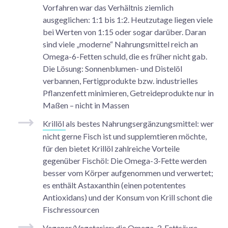
Vorfahren war das Verhältnis ziemlich
ausgeglichen: 1:1 bis 1:2. Heutzutage liegen viele
bei Werten von 1:15 oder sogar darüber. Daran
sind viele „moderne“ Nahrungsmittel reich an
Omega-6-Fetten schuld, die es früher nicht gab.
Die Lösung: Sonnenblumen- und Distelöl
verbannen, Fertigprodukte bzw. industrielles
Pflanzenfett minimieren, Getreideprodukte nur in
Maßen – nicht in Massen
Krillöl
als bestes Nahrungsergänzungsmittel: wer
nicht gerne Fisch ist und supplemtieren möchte,
für den bietet Krillöl zahlreiche Vorteile
gegenüber Fischöl: Die Omega-3-Fette werden
besser vom Körper aufgenommen und verwertet;
es enthält Astaxanthin (einen potententes
Antioxidans) und der Konsum von Krill schont die
Fischressourcen
Veganer
/
Vegetarier
: die Omega-3-Fettsäure