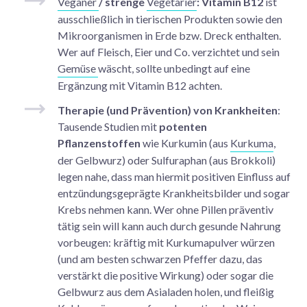
Veganer
/ strenge
Vegetarier
: Vitamin B12
ist
ausschließlich in tierischen Produkten sowie den
Mikroorganismen in Erde bzw. Dreck enthalten.
Wer auf Fleisch, Eier und Co. verzichtet und sein
Gemüse
wäscht, sollte unbedingt auf eine
Ergänzung mit Vitamin B12 achten.
Therapie (und Prävention) von Krankheiten
:
Tausende Studien mit
potenten
Pflanzenstoffen
wie Kurkumin (aus
Kurkuma
,
der Gelbwurz) oder Sulfuraphan (aus Brokkoli)
legen nahe, dass man hiermit positiven Einfluss auf
entzündungsgeprägte Krankheitsbilder und sogar
Krebs nehmen kann. Wer ohne Pillen präventiv
tätig sein will kann auch durch gesunde Nahrung
vorbeugen: kräftig mit Kurkumapulver würzen
(und am besten schwarzen Pfeffer dazu, das
verstärkt die positive Wirkung) oder sogar die
Gelbwurz aus dem Asialaden holen, und fleißig