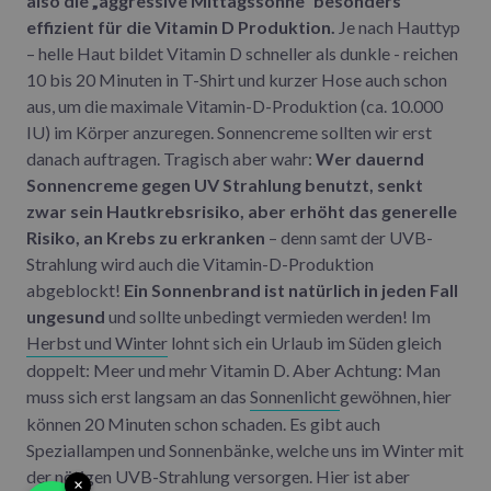
also die „aggressive Mittagssonne“ besonders
effizient für die Vitamin D Produktion.
Je nach Hauttyp
– helle Haut bildet Vitamin D schneller als dunkle - reichen
10 bis 20 Minuten in T-Shirt und kurzer Hose auch schon
aus, um die maximale Vitamin-D-Produktion (ca. 10.000
IU) im Körper anzuregen. Sonnencreme sollten wir erst
danach auftragen. Tragisch aber wahr:
Wer dauernd
Sonnencreme gegen UV Strahlung benutzt, senkt
zwar sein Hautkrebsrisiko, aber erhöht das generelle
Risiko, an Krebs zu erkranken
– denn samt der UVB-
Strahlung wird auch die Vitamin-D-Produktion
abgeblockt!
Ein Sonnenbrand ist natürlich in jeden Fall
ungesund
und sollte unbedingt vermieden werden! Im
Herbst und Winter
lohnt sich ein Urlaub im Süden gleich
doppelt: Meer und mehr Vitamin D. Aber Achtung: Man
muss sich erst langsam an das
Sonnenlicht
gewöhnen, hier
können 20 Minuten schon schaden. Es gibt auch
Speziallampen und Sonnenbänke, welche uns im Winter mit
der nötigen UVB-Strahlung versorgen. Hier ist aber
×