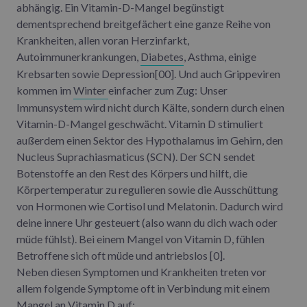
abhängig. Ein Vitamin-D-Mangel begünstigt
dementsprechend breitgefächert eine ganze Reihe von
Krankheiten, allen voran Herzinfarkt,
Autoimmunerkrankungen,
Diabetes
, Asthma, einige
Krebsarten sowie Depression[00]. Und auch Grippeviren
kommen im
Winter
einfacher zum Zug: Unser
Immunsystem wird nicht durch Kälte, sondern durch einen
Vitamin-D-Mangel geschwächt. Vitamin D stimuliert
außerdem einen Sektor des Hypothalamus im Gehirn, den
Nucleus Suprachiasmaticus (SCN). Der SCN sendet
Botenstoffe an den Rest des Körpers und hilft, die
Körpertemperatur zu regulieren sowie die Ausschüttung
von Hormonen wie Cortisol und Melatonin. Dadurch wird
deine innere Uhr gesteuert (also wann du dich wach oder
müde fühlst). Bei einem Mangel von Vitamin D, fühlen
Betroffene sich oft müde und antriebslos [0].
Neben diesen Symptomen und Krankheiten treten vor
allem folgende Symptome oft in Verbindung mit einem
Mangel an Vitamin D auf: