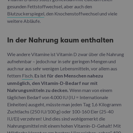
gesunden Fettstoffwechsel, aber auch den
Blutzuckerspiegel
, den Knochenstoffwechsel und viele
weitere Abläufe.
In der Nahrung kaum enthalten
Wie andere Vitamine ist Vitamin D zwar über die Nahrung
aufnehmbar – jedoch nur in sehr geringen Mengen und
auch nur aus sehr wenigen Lebensmitteln, vor allem aus
fettem
Fisch
.
Es ist für den Menschen nahezu
unmöglich, den Vitamin-D-Bedarf nur mit
Nahrungsmitteln zu decken.
Wenn man von einem
täglichen Bedarf von 4.000 IU (IU = Internationale
Einheiten) ausgeht, müsste man jeden Tag 1,6 Kilogramm
Zuchtlachs (250 IU/100 g) oder 100-160 Eier (25-40
IU/Ei) verzehren! Und dies sind wohlgemerkt die
Nahrungsmittel mit einem hohen Vitamin-D-Gehalt! Mit
Wildlachs klappt es am besten: Hier reichen „schon“ 400