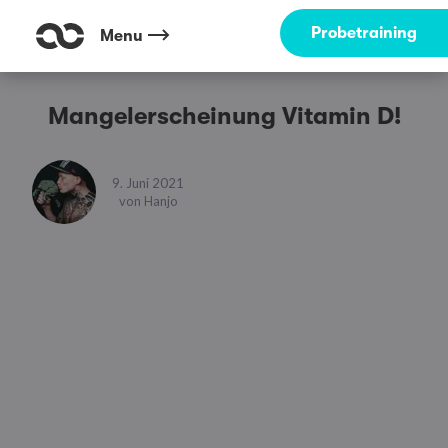
Probetraining
Menu
Mangelerscheinung Vitamin D!
9. Juni 2021
von
Hanjo