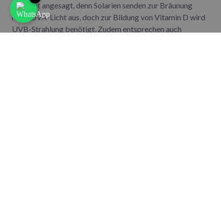
Vorsicht angesagt, denn Solarien senden zur Bräunung
mehr UVA-Licht aus, doch zur Bildung von Vitamin D wird
UVB-Strahlung benötigt. Zudem entsprechen auch
Speziallampen kaum dem natürlichen Spektrum des
Sonnenlichts und sind nicht wirklich zu empfehlen.
Ansonsten gilt in Fällen eines Mangels, wovon wir in
den meisten anderen Fällen eher abraten: die
Unterstützung mit
Nahrungsergänzungsmitteln
.
Nahrungsergänzungsmittel bei
Mangel sinnvoll
Eine Vitamin D Versorgung durch
Nahrungsergänzungsmittel und Präparate macht nur in
Mangelsituationen
Sinn. Bereits in einem anderen
Beitrag haben wir auf die Gefahren von
Supplementen
hingewiesen, die gedankenlos eingenommen werden und