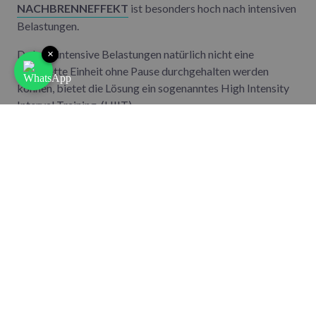
NACHBRENNEFFEKT
ist besonders hoch nach intensiven
Belastungen.
Da hochintensive Belastungen natürlich nicht eine
×
komplette Einheit ohne Pause durchgehalten werden
können, bietet die Lösung ein sogenanntes High Intensity
Interval Training. (HIIT)
Der Wechsel aus intensiven Belastungen und niedrigeren
Belastungen sorgt nicht nur für eine hohe Menge an
Kalorien, die verbrannt werden, sondern diese Art von
Training sorgt für eine
gesteigerte Fettverbrennung
,
welches zahlreiche Studien belegen.
Original Bootcamp hat in einer eigenen Studie die Effekte
des
HIIT-Bootcamp Trainings
auf den Körperfettanteil
nachweisen können. Mehr dazu, könnt ihr bald auf unserer
Seite lesen.
Also Booties, Lets be on fire!