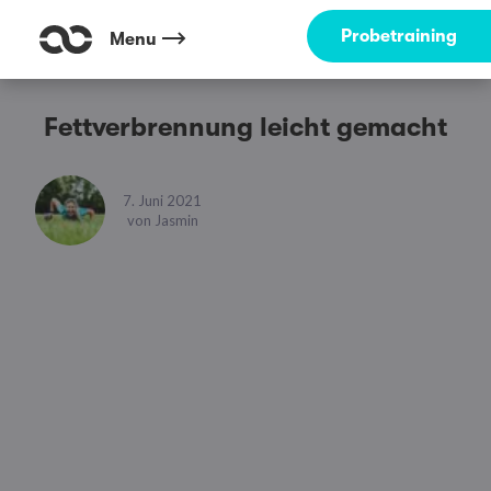
Probetraining
Menu
Fettverbrennung leicht gemacht
7. Juni 2021
von
Jasmin