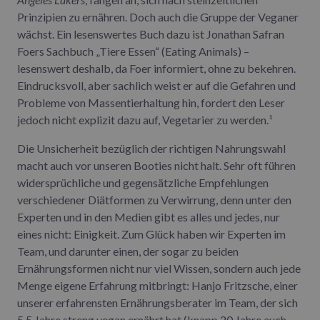
Prinzipien zu ernähren. Doch auch die Gruppe der Veganer
wächst. Ein lesenswertes Buch dazu ist Jonathan Safran
Foers Sachbuch „Tiere Essen“ (Eating Animals) –
lesenswert deshalb, da Foer informiert, ohne zu bekehren.
Eindrucksvoll, aber sachlich weist er auf die Gefahren und
Probleme von Massentierhaltung hin, fordert den Leser
jedoch nicht explizit dazu auf, Vegetarier zu werden.¹
Die Unsicherheit bezüglich der richtigen Nahrungswahl
macht auch vor unseren Booties nicht halt. Sehr oft führen
widersprüchliche und gegensätzliche Empfehlungen
verschiedener Diätformen zu Verwirrung, denn unter den
Experten und in den Medien gibt es alles und jedes, nur
eines nicht: Einigkeit. Zum Glück haben wir Experten im
Team, und darunter einen, der sogar zu beiden
Ernährungsformen nicht nur viel Wissen, sondern auch jede
Menge eigene Erfahrung mitbringt: Hanjo Fritzsche, einer
unserer erfahrensten Ernährungsberater im Team, der sich
5,5 Jahre streng vegan ernährt hat (knapp 20 Jahre auch