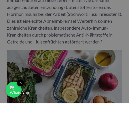
Immunreaktion auf diese Lebensmittel. Die daraufhin
ausgeschütteten Entzündungsbotenstoffe stören das
Hormon Insulin bei der Arbeit (Stichwort: Insulinresistenz).
Dies ist eine echte Abnehmbremse! Weiterhin können
zahlreiche Krankheiten, insbesondere Auto-Immun-
Krankheiten durch problematische Anti-Nährstoffe in
Getreide und Hülsenfrüchten gefördert werden.³
×