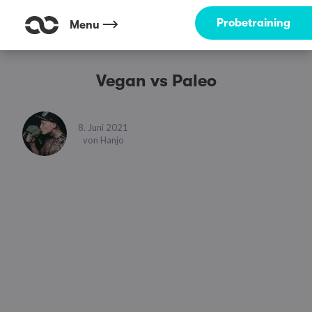
Probetraining
Menu
Vegan vs Paleo
8. Juni 2021
von
Hanjo