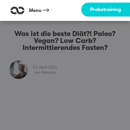
Probetraining
Menu
Was ist die beste Diät?! Paleo?
Vegan? Low Carb?
Intermittierendes Fasten?
15. April 2021
von
Vanessa