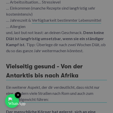
… Arbeitssituation… Stresslevel
… Einkommen (manche Rezepte sind langfristig sehr
kostenintensiv)
… Jahreszeit &
Verfügbarkeit bestimmter Lebensmittel
… Allergien
und, last but not least: an deinen Geschmack.
Denn keine
Diät ist langfristig umsetzbar, wenn sie ein ständiger
Kampf ist.
Tipp: Überlege dir nach zwei Wochen Diät, ob
du so das ganze Jahr weitermachen könntest.
Vielseitig gesund - Von der
Antarktis bis nach Afrika
Ein weiterer Aspekt, der dir verdeutlicht, dass nicht nur
eine, sondern viele Straßen nach Rom und auch zum
×
Wohlfühlgewicht führen:
Der menschliche Körper hat gelernt, sich an eine