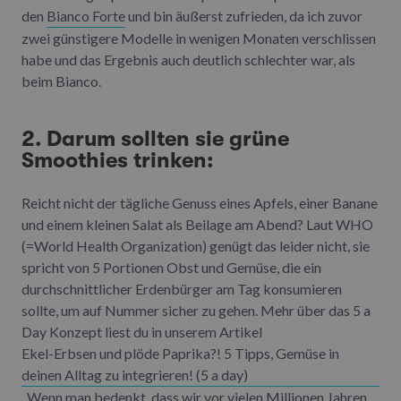
den
Bianco Forte
und bin äußerst zufrieden, da ich zuvor
zwei günstigere Modelle in wenigen Monaten verschlissen
habe und das Ergebnis auch deutlich schlechter war, als
beim Bianco.
2. Darum sollten sie grüne
Smoothies trinken:
Reicht nicht der tägliche Genuss eines Apfels, einer Banane
und einem kleinen Salat als Beilage am Abend? Laut WHO
(=World Health Organization) genügt das leider nicht, sie
spricht von 5 Portionen Obst und Gemüse, die ein
durchschnittlicher Erdenbürger am Tag konsumieren
sollte, um auf Nummer sicher zu gehen. Mehr über das 5 a
Day Konzept liest du in unserem Artikel
Ekel-Erbsen und plöde Paprika?! 5 Tipps, Gemüse in
deinen Alltag zu integrieren! (5 a day)
. Wenn man bedenkt, dass wir vor vielen Millionen Jahren