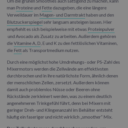
Um die grünen Smoothies auch sättigend zu machen, kann
man
Proteine
und
Fette
dazugeben, die eine längere
Verweildauer im
Magen- und Darmtrakt
haben und den
Blutzuckerspiegel
sehr langsam ansteigen lassen. Hier
empfiehlt es sich beispielweise mit etwas
Proteinpulver
und Avocado als Zusatz zu arbeiten. Außerdem gehören
die
Vitamine A, D
, E und K zu den fettlöslichen Vitaminen,
die
Fett
als Transportmedium nutzen.
Durch eine möglichst hohe Umdrehungs- oder PS-Zahl des
Mixermotors werden die Zellwände am effektivsten
durchbrochen und in ihre natürlichste Form, ähnlich denen
der menschlichen Zellen, zersetzt. Außerdem können
damit auch problemlos Nüsse oder Beeren ohne
Rückstände zerkleinert werden, was zu einem deutlich
angenehmeren Trinkgefühl führt, denn bei Mixern mit
geringer Dreh- und Klingenanzahl im Behälter entsteht
häufig ein faseriger und nicht wirklich „smoother“ Mix.