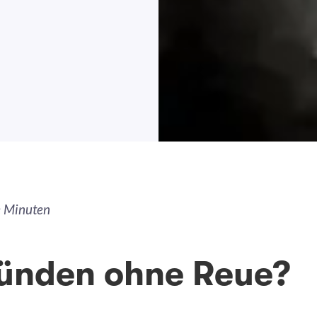
ße Minuten
ünden ohne Reue?