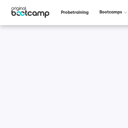
Bootcamps
Probetraining