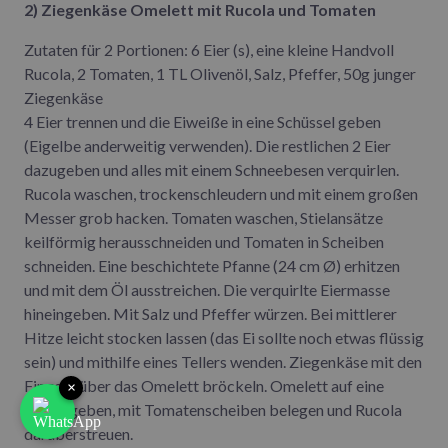
2) Ziegenkäse Omelett mit Rucola und Tomaten
Zutaten für 2 Portionen: 6 Eier (s), eine kleine Handvoll
Rucola, 2 Tomaten, 1 TL Olivenöl, Salz, Pfeffer, 50g junger
Ziegenkäse
4 Eier trennen und die Eiweiße in eine Schüssel geben
(Eigelbe anderweitig verwenden). Die restlichen 2 Eier
dazugeben und alles mit einem Schneebesen verquirlen.
Rucola waschen, trockenschleudern und mit einem großen
Messer grob hacken. Tomaten waschen, Stielansätze
keilförmig herausschneiden und Tomaten in Scheiben
schneiden. Eine beschichtete Pfanne (24 cm Ø) erhitzen
und mit dem Öl ausstreichen. Die verquirlte Eiermasse
hineingeben. Mit Salz und Pfeffer würzen. Bei mittlerer
Hitze leicht stocken lassen (das Ei sollte noch etwas flüssig
sein) und mithilfe eines Tellers wenden. Ziegenkäse mit den
Fingern über das Omelett bröckeln. Omelett auf eine
×
Platte geben, mit Tomatenscheiben belegen und Rucola
darüberstreuen.