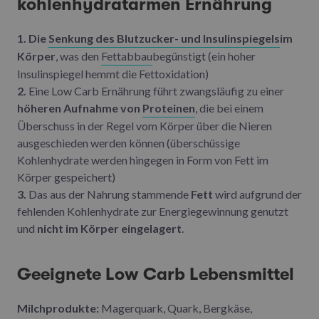
kohlenhydratarmen Ernährung
1. Die
Senkung des Blutzucker- und Insulinspiegels
im
Körper
, was den
Fettabbau
begünstigt (ein hoher
Insulinspiegel hemmt die Fettoxidation)
2.
Eine Low Carb Ernährung führt zwangsläufig zu einer
höheren Aufnahme von
Proteinen
, die bei einem
Überschuss in der Regel vom Körper über die Nieren
ausgeschieden werden können (überschüssige
Kohlenhydrate werden hingegen in Form von Fett im
Körper gespeichert)
3.
Das aus der Nahrung stammende
Fett
wird aufgrund der
fehlenden Kohlenhydrate zur Energiegewinnung genutzt
und
nicht im Körper eingelagert
.
Geeignete Low Carb Lebensmittel
Milchprodukte:
Magerquark, Quark, Bergkäse,