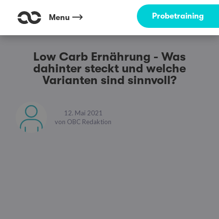
Probetraining
Menu
Low Carb Ernährung - Was
dahinter steckt und welche
Varianten sind sinnvoll?
12. Mai 2021
von
OBC Redaktion