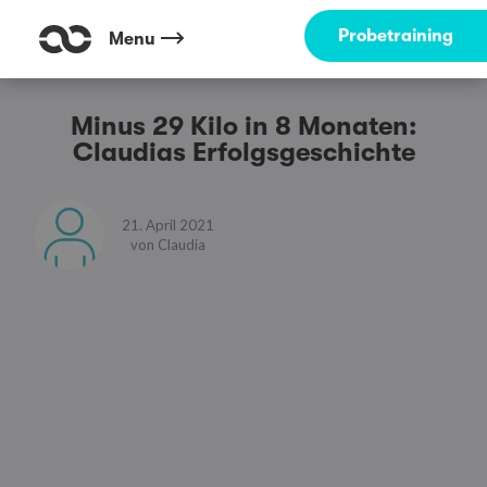
Probetraining
Menu
Minus 29 Kilo in 8 Monaten:
Claudias Erfolgsgeschichte
21. April 2021
von
Claudia