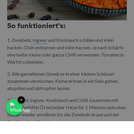
So funktioniert's:
1. Zwiebeln,
Ingwer
und Knoblauch schälen und klein
hacken. Chilli entkernen und klein hacken. Je nach Schärfe
eine halbe kleine oder ganze Chilli verwenden. Tomaten in
Würfel schneiden.
2. Alle gemahlenen Gewürze in einer kleinen Schüssel
zusammen vermischen. Kichererbsen in ein Sieb geben,
abspülen und abtropfen lassen.
×
3. Zwiebel, Ingwer, Knoblauch und Chilli zusammen mit
einem Teelöffel Öl bei hoher Hitze für 5 Minuten anbraten.
Immer wieder umrühren bis die Zwiebeln braun und der
Knoblauch golden ist.
4. Flamme auf mittlere Hitze runter drehen und den