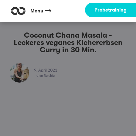
Probetraining
Menu
Coconut Chana Masala -
Leckeres veganes Kichererbsen
Curry in 30 Min.
9. April 2021
von
Saskia