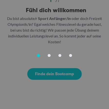
Fühl dich willkommen
Du bist absolute/r
Sport Anfänger/in
oder doch Freizeit
Be
Olympionik/in? Egal welches Fitnesslevel du gerade hast,
bei uns bist du richtig! Wir passen jede Übung deinem
be
individuellen Leistungslevel an. So kommt jeder auf seine
u
Kosten!
Finde dein Bootcamp