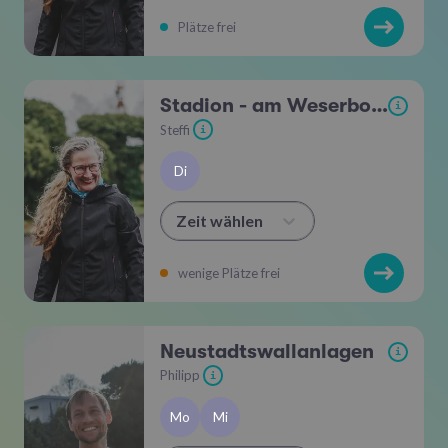
Plätze frei
Stadion - am Weserbogen
i
Steffi
i
Di
Zeit wählen
wenige Plätze frei
Neustadtswallanlagen
i
Philipp
i
Mo
Mi