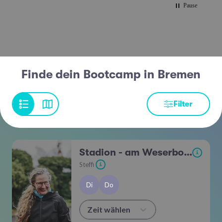
Pause
Finde dein Bootcamp in Bremen
Filter
Stadion - am Weserbogen
i
Steffi
i
Di
Do
Zeit wählen