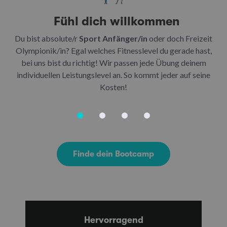
Fühl dich willkommen
Du bist absolute/r
Sport Anfänger/in
oder doch Freizeit
Be
Olympionik/in? Egal welches Fitnesslevel du gerade hast,
bei uns bist du richtig! Wir passen jede Übung deinem
be
individuellen Leistungslevel an. So kommt jeder auf seine
u
Kosten!
Finde dein Bootcamp
Hervorragend