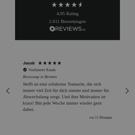
4,95
Rating
2.011
Bewertungen
Jacob
Verifizierter Kunde
Bootcamp in Bremen
,
Steffi ist eine erfahrene Trainerin, die sich
immer viel Zeit für dich nimmt und immer für
Abwechslung sorgt. Und ihre Motivation ist
krass! Bin jede Woche immer wieder gern
dabei.
n
vor 11 Monaten