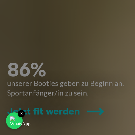
86%
unserer Booties geben zu Beginn an,
Sportanfänger/in zu sein.
Jetzt fit werden
×