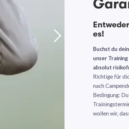
Gara
Entweder 
es!
Buchst du dei
unser Trainin
absolut risikof
Richtige für di
nach Campende 
Bedingung: Du
Trainingstermi
wollen wir, das