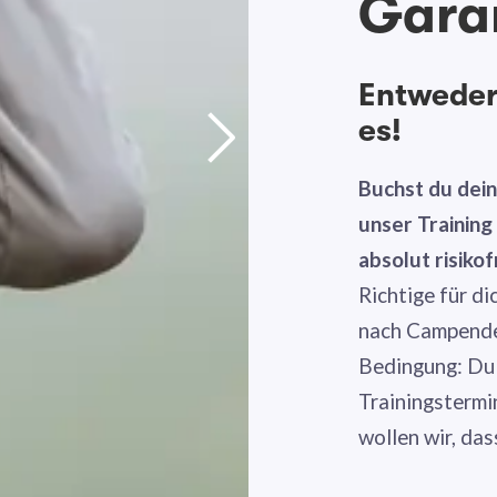
Gara
Entweder 
es!
Buchst du dei
unser Trainin
absolut risikof
Richtige für di
nach Campende 
Bedingung: Du
Trainingstermi
wollen wir, das