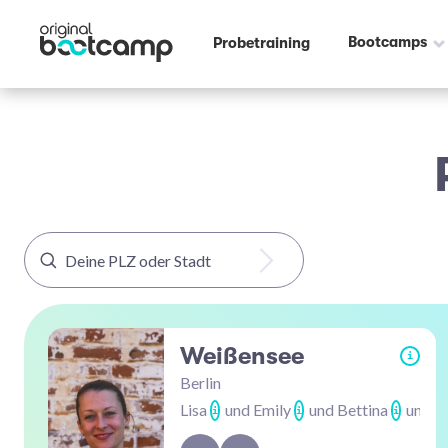
Bootcamps
Probetraining
Weißensee
i
Berlin
Lisa
und Emily
und Bettina
und Ju
i
i
i