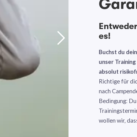
Gara
Entweder 
es!
Buchst du dei
unser Trainin
absolut risikof
Richtige für di
nach Campende 
Bedingung: Du
Trainingstermi
wollen wir, das