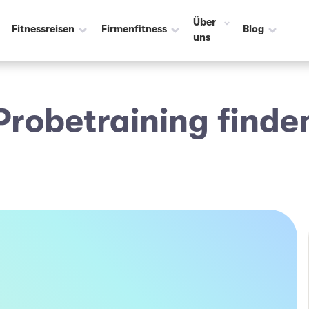
Über
Fitnessreisen
Firmenfitness
Blog
uns
Probetraining finde
lius
i