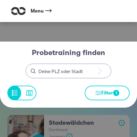
Menu
Probetraining finden
Filter
1
Stadewäldchen
i
Dortmund
Jewgenia
i