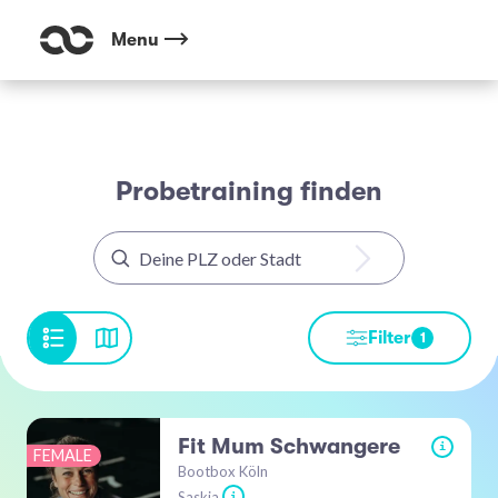
Menu
Probetraining finden
Filter
1
Fit Mum Schwangere
i
FEMALE
Bootbox Köln
Saskia
i