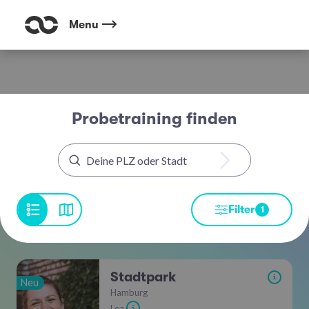
Menu
Probetraining finden
Filter
1
Stadtpark
i
Neu
Hamburg
Lea
i