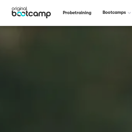
Bootcamps
Probetraining