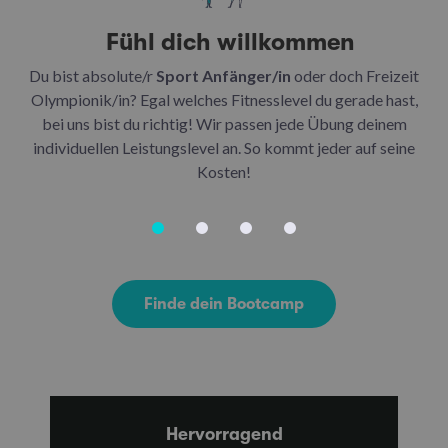
Fühl dich willkommen
Du bist absolute/r
Sport Anfänger/in
oder doch Freizeit
Be
Olympionik/in? Egal welches Fitnesslevel du gerade hast,
bei uns bist du richtig! Wir passen jede Übung deinem
be
individuellen Leistungslevel an. So kommt jeder auf seine
u
Kosten!
Finde dein Bootcamp
Hervorragend