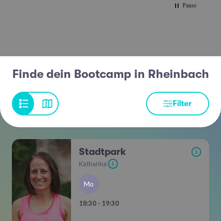
Pause
Finde dein Bootcamp in Rheinbach
Filter
Stadtpark
i
Katharina
i
Mo
18:30 - 19:30