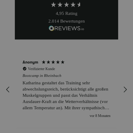
4,95
Rating
2.014
Bewertungen
Anonym
Verifizierter Kunde
Bootcamp in Rheinbach
Katharina gestaltet das Training sehr
abwechslungsreich, berücksichtigt alle großen
Muskelgruppen und passt das Verhältnis
Ausdauer-Kraft an die Wetterverhältnisse (vor
allem Temperatur an). Mit ihrer sympathischen
Art hält Katharina uns immer bei Laune und
vor 8 Monaten
fordert uns gleichzeitig heraus. Die Location
ist super.