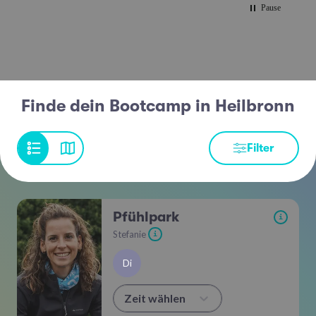
Pause
Finde dein Bootcamp in Heilbronn
Filter
Pfühlpark
i
Stefanie
i
Di
Zeit wählen