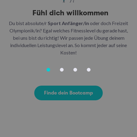
Fühl dich willkommen
Du bist absolute/r
Sport Anfänger/in
oder doch Freizeit
Be
Olympionik/in? Egal welches Fitnesslevel du gerade hast,
bei uns bist du richtig! Wir passen jede Übung deinem
be
individuellen Leistungslevel an. So kommt jeder auf seine
u
Kosten!
Finde dein Bootcamp