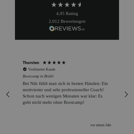
4,95
Rating
2.012
Bewertungen
Thorsten
Verifizierter Kunde
Bootcamp in Brühl
n
Bei Nils fühlt man sich in besten Händen: Ein
motivierter und sehr professioneller Coach!
t
Schon nach wenigen Monaten war klar: Es
geht nicht mehr ohne Bootcamp!
r
vor einem Jahr