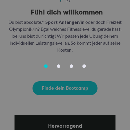
Fühl dich willkommen
Du bist absolute/r
Sport Anfänger/in
oder doch Freizeit
Be
Olympionik/in? Egal welches Fitnesslevel du gerade hast,
bei uns bist du richtig! Wir passen jede Übung deinem
be
individuellen Leistungslevel an. So kommt jeder auf seine
u
Kosten!
Finde dein Bootcamp
Hervorragend