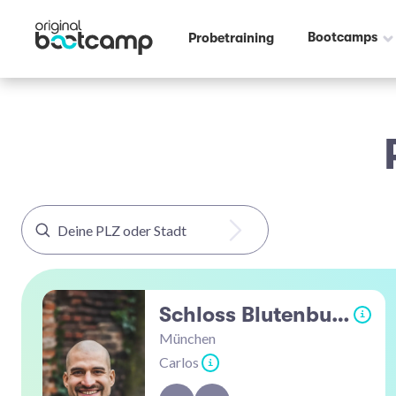
Bootcamps
Probetraining
Schloss Blutenburg
i
München
Carlos
i