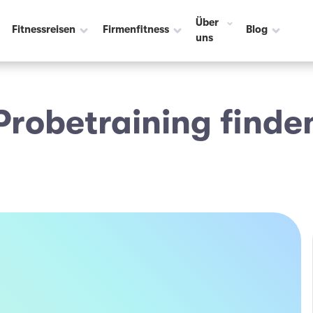
Über
Fitnessreisen
Firmenfitness
Blog
uns
Probetraining finde