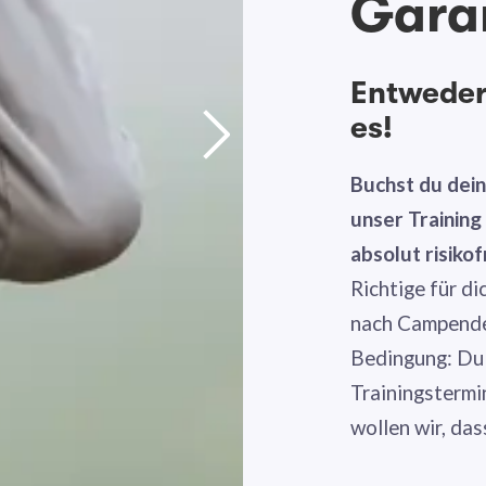
Gara
Entweder 
es!
Buchst du dei
unser Trainin
absolut risikof
Richtige für di
nach Campende 
Bedingung: Du
Trainingstermi
wollen wir, das