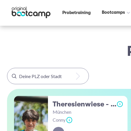
Bootcamps
Probetraining
Theresienwiese - Ganghoferstrasse
i
München
Conny
i