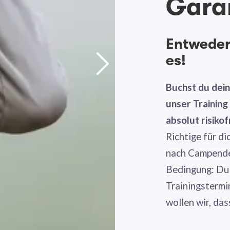
Gara
Entweder 
es!
Buchst du dei
unser Trainin
absolut risikof
Richtige für di
nach Campende 
Bedingung: Du
Trainingstermi
wollen wir, das