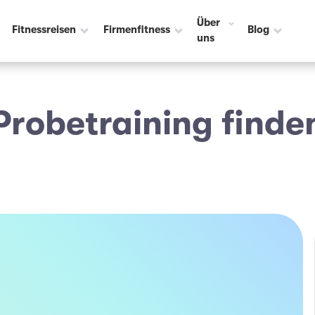
Über
Fitnessreisen
Firmenfitness
Blog
uns
Probetraining finde