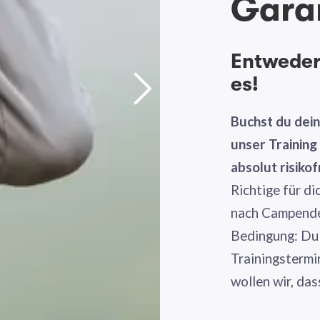
Gara
Entweder 
es!
Buchst du dei
unser Trainin
absolut risikof
Richtige für di
nach Campende 
Bedingung: Du
Trainingstermi
wollen wir, das