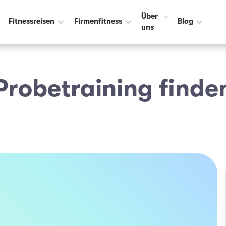
Über
Fitnessreisen
Firmenfitness
Blog
uns
Probetraining finde