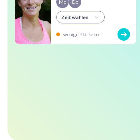
Mo
Do
Zeit wählen
wenige Plätze frei