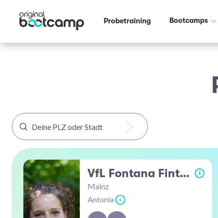
Bootcamps
Probetraining
VfL Fontana Finthen
i
Mainz
Antonia
i