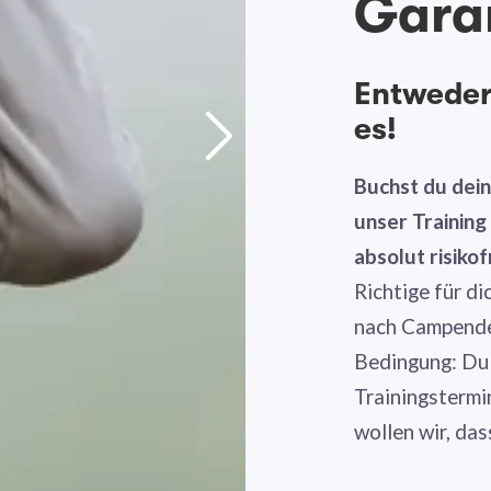
Gara
Entweder 
es!
Buchst du dei
unser Trainin
absolut risikof
Richtige für di
nach Campende 
Bedingung: Du
Trainingstermi
wollen wir, das