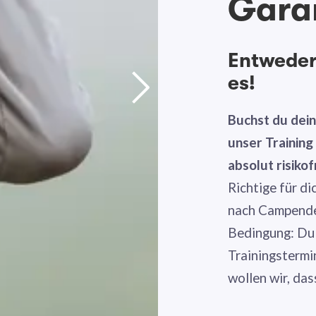
Gara
Entweder 
es!
Buchst du dei
unser Trainin
absolut risikof
Richtige für di
nach Campende 
Bedingung: Du
Trainingstermi
wollen wir, das