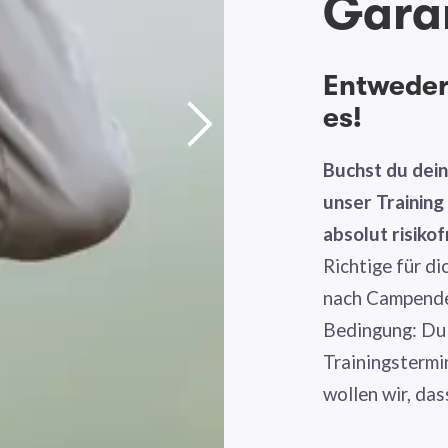
Gara
Entweder 
es!
Buchst du dei
unser Trainin
absolut risikof
Richtige für di
nach Campende 
Bedingung: Du
Trainingstermi
wollen wir, das