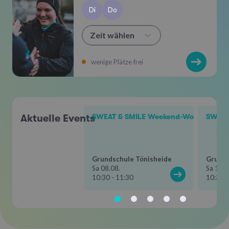
Di
Do
Zeit wählen
wenige Plätze frei
Aktuelle Events
SWEAT & SMILE Weekend-Workout
SWEAT
Grundschule Tönisheide
Grunds
Sa 08.08.
Sa 12.0
10:30 - 11:30
10:30 -