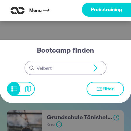
Probetraining
Menu
Bootcamp finden
Velbert
Filter
Grundschule Tönisheide
i
Kena
i