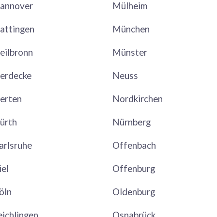
annover
Mülheim
attingen
München
eilbronn
Münster
erdecke
Neuss
erten
Nordkirchen
ürth
Nürnberg
arlsruhe
Offenbach
iel
Offenburg
öln
Oldenburg
eichlingen
Osnabrück