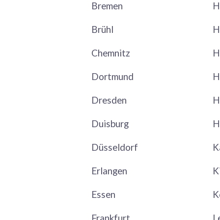
Bremen
H
Brühl
H
Chemnitz
H
Dortmund
H
Dresden
H
Duisburg
H
Düsseldorf
K
Erlangen
K
Essen
K
Frankfurt
L