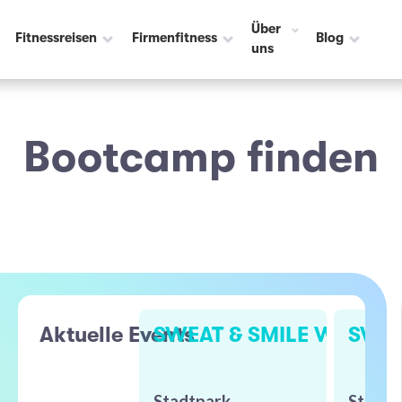
Über
Fitnessreisen
Firmenfitness
Blog
uns
Bootcamp finden
Aktuelle Events
SWEAT & SMILE Workout
SWEA
Stadtpark
Stadtp