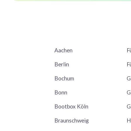
Aachen
F
Berlin
F
Bochum
G
Bonn
G
Bootbox Köln
G
Braunschweig
H