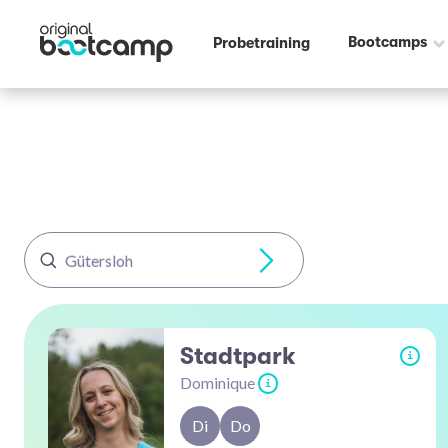
Bootcamps
Probetraining
Gütersloh
Stadtpark
i
Dominique
i
Di
Do