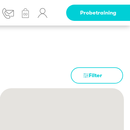
Probetraining
Filter
T & SMILE Workout
ark