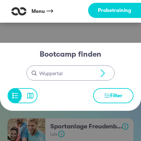
Probetraining
Menu
Bootcamp finden
Wuppertal
Filter
Sportanlage Freudenberg
i
Luis
i