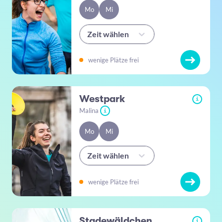
Mo
Mi
Zeit wählen
wenige Plätze frei
Westpark
i
Malina
i
Mo
Mi
Zeit wählen
wenige Plätze frei
Stadewäldchen
i