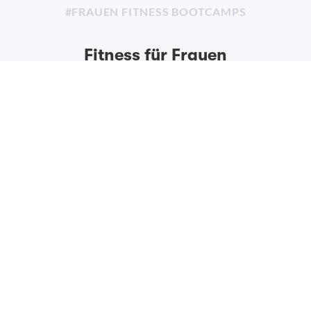
#FRAUEN FITNESS BOOTCAMPS
Fitness für Frauen
Du bist eine Power-Frau und stehst mit beiden Beinen
im Leben? In unseren
Frauen Fitness Workouts
steht
die Fitness und Community von Frauen im Mittelpunkt.
Freu dich auf effektives Training, das genau auf die
weibliche Physiognomie abgestimmt ist.
Frauen Fitness entdecken