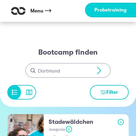
Probetraining
Menu
Bootcamp finden
Dortmund
Filter
Stadewäldchen
i
Jewgenia
i