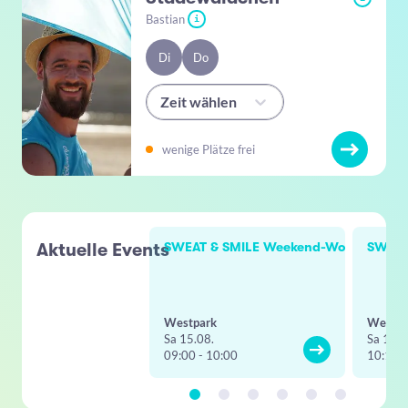
Bastian
i
Di
Do
Zeit wählen
wenige Plätze frei
Aktuelle Events
SWEAT & SMILE Weekend-Workout
SWEAT
Westpark
Westpa
Sa 15.08.
Sa 15.0
09:00 - 10:00
10:15 -