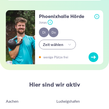
Phoenixhalle Hörde
i
Jonas
i
Di
Do
Zeit wählen
wenige Plätze frei
Hier sind wir aktiv
Aachen
Ludwigshafen