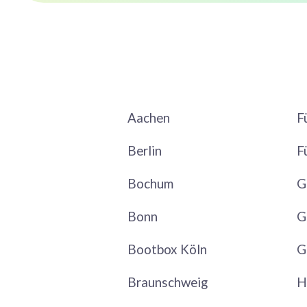
Aachen
F
Berlin
F
Bochum
G
Bonn
G
Bootbox Köln
G
Braunschweig
H