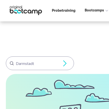
Bootcamps
Probetraining
Darmstadt