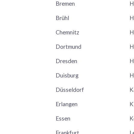
Bremen
H
Brühl
H
Chemnitz
H
Dortmund
H
Dresden
H
Duisburg
H
Düsseldorf
K
Erlangen
K
Essen
K
Frankfurt
L