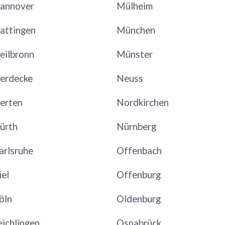
annover
Mülheim
attingen
München
eilbronn
Münster
erdecke
Neuss
erten
Nordkirchen
ürth
Nürnberg
arlsruhe
Offenbach
iel
Offenburg
öln
Oldenburg
eichlingen
Osnabrück